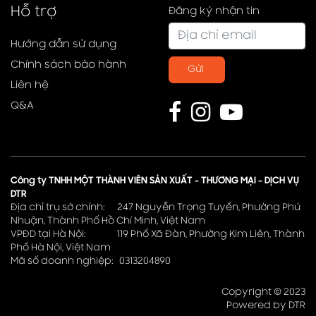
Hỗ trợ
Đăng ký nhận tin
Hướng dẫn sử dụng
Chính sách bảo hành
Gửi
Liên hệ
Q&A
Công ty TNHH MỘT THÀNH VIÊN SẢN XUẤT - THƯƠNG MẠI - DỊCH VỤ
DTR
Địa chỉ trụ sở chính: 247 Nguyễn Trọng Tuyển, Phường Phú
Nhuận, Thành Phố Hồ Chí Minh, Việt Nam
VPĐD tại Hà Nội: 119 Phố Xã Đàn, Phường Kim Liên, Thành
Phố Hà Nội, Việt Nam
Mã số doanh nghiệp: 0313204890
Copyright © 2023
Powered by DTR