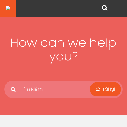
How can we help
you?
Tải lại