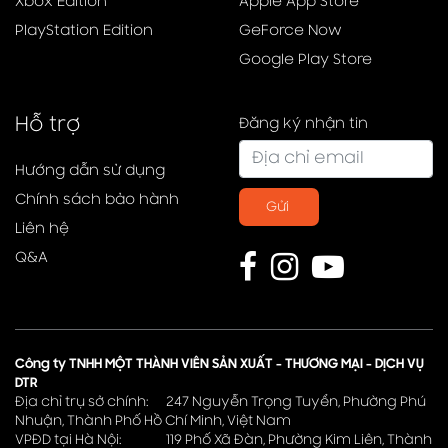
Xbox Edition
Apple App Store
PlayStation Edition
GeForce Now
Google Play Store
Hỗ trợ
Đăng ký nhận tin
Hướng dẫn sử dụng
Chính sách bảo hành
Gửi
Liên hệ
Q&A
Công ty TNHH MỘT THÀNH VIÊN SẢN XUẤT - THƯƠNG MẠI - DỊCH VỤ
DTR
Địa chỉ trụ sở chính: 247 Nguyễn Trọng Tuyển, Phường Phú
Nhuận, Thành Phố Hồ Chí Minh, Việt Nam
VPĐD tại Hà Nội: 119 Phố Xã Đàn, Phường Kim Liên, Thành