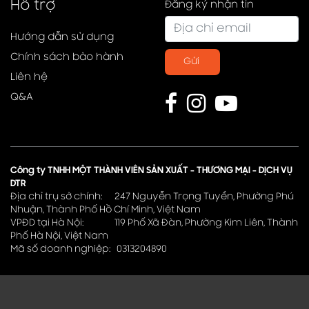
Hỗ trợ
Đăng ký nhận tin
Hướng dẫn sử dụng
Chính sách bảo hành
Gửi
Liên hệ
Q&A
Công ty TNHH MỘT THÀNH VIÊN SẢN XUẤT - THƯƠNG MẠI - DỊCH VỤ
DTR
Địa chỉ trụ sở chính: 247 Nguyễn Trọng Tuyển, Phường Phú
Nhuận, Thành Phố Hồ Chí Minh, Việt Nam
VPĐD tại Hà Nội: 119 Phố Xã Đàn, Phường Kim Liên, Thành
Phố Hà Nội, Việt Nam
Mã số doanh nghiệp: 0313204890
Copyright © 2023
Powered by DTR